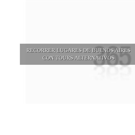
RECORRER LUGARES DE BUENOS AIRES
CON TOURS ALTERNATIVOS
Buenos Aires se puede recorrer y descubrir desde otros puntos d
vista, tanto sea a pie, en bici, en barcos, botes, y tantas otras
alternativas.