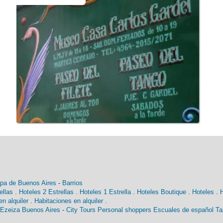
pa de Buenos Aires
-
Barrios
ellas
.
Hoteles 2 Estrellas
.
Hoteles 1 Estrella
.
Hoteles Boutique
.
Hoteles
.
n alquiler
.
Habitaciones en alquiler
.
 Ezeiza Buenos Aires
-
City Tours
Personal shoppers
Escuales de español
Ta