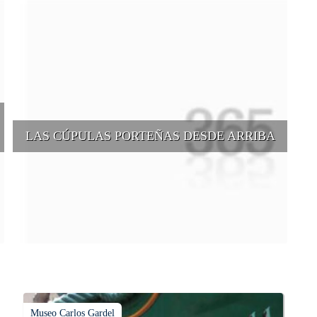
LAS CÚPULAS PORTEÑAS DESDE ARRIBA
e
Conocer las cúpulas porteñas desde arriba es una experiencia que
suma adeptos y cantidad de turistas en el transcurso del tiempo.
Museo Carlos Gardel