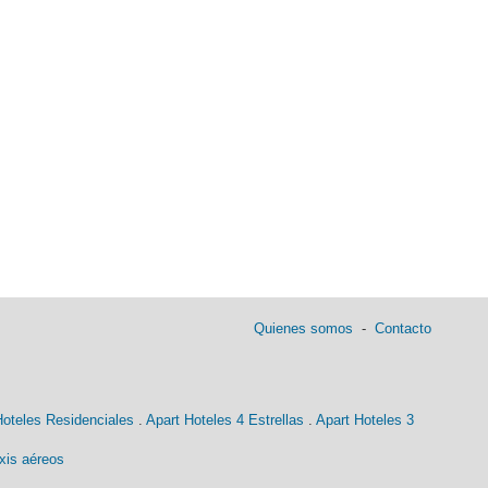
Quienes somos
-
Contacto
Hoteles Residenciales
.
Apart Hoteles 4 Estrellas
.
Apart Hoteles 3
xis aéreos