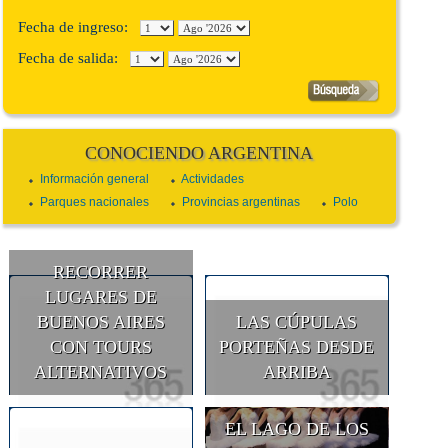
Fecha de ingreso:
Fecha de salida:
CONOCIENDO ARGENTINA
Información general
Actividades
Parques nacionales
Provincias argentinas
Polo
RECORRER
LUGARES DE
BUENOS AIRES
LAS CÚPULAS
CON TOURS
PORTEÑAS DESDE
ALTERNATIVOS
ARRIBA
EL LAGO DE LOS