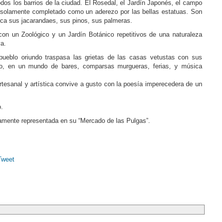
odos los barrios de la ciudad. El Rosedal, el Jardín Japonés, el campo
l solamente completado como un aderezo por las bellas estatuas. Son
tica sus jacarandaes, sus pinos, sus palmeras.
con un Zoológico y un Jardín Botánico repetitivos de una naturaleza
a.
pueblo oriundo traspasa las grietas de las casas vetustas con sus
o, en un mundo de bares, comparsas murgueras, ferias, y música
artesanal y artística convive a gusto con la poesía imperecedera de un
o.
camente representada en su “Mercado de las Pulgas”.
Tweet