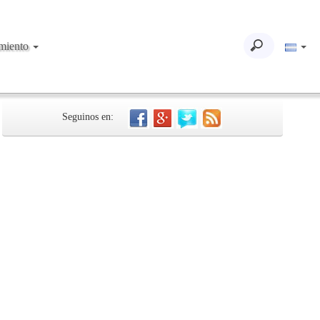
imiento
Seguinos en: