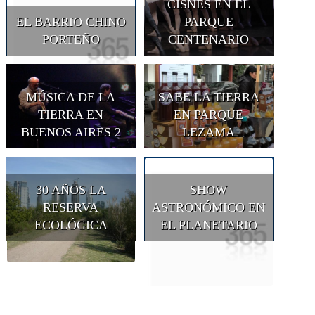
CISNES EN EL
EL BARRIO CHINO
PARQUE
PORTEÑO
CENTENARIO
MÚSICA DE LA
SABE LA TIERRA
TIERRA EN
EN PARQUE
BUENOS AIRES 2
LEZAMA
30 AÑOS LA
SHOW
RESERVA
ASTRONÓMICO EN
ECOLÓGICA
EL PLANETARIO