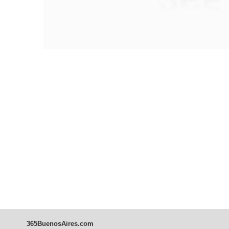
vista, tanto sea a pie, en bici, en barcos, botes, y tantas otras
alternativas.
365BuenosAires.com