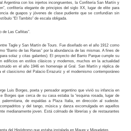
al Argentina con los injertos incongruentes, la Confitería San Martín y
, confitería elegante de principios del siglo XX, lugar de elite para
tencia de guapos y jóvenes de clase pudiente que se confundían sin
ostíbulo “El Tambito” de escala obligada.
o de Las Cañitas”.
a entre Tagle y San Martín de Tours. Fue diseñado en el año 1912 como
mo “Barrio de las Ranas” por la abundancia de las mismas. A fines de
para solaz y citas galantes). El proyecto del Barrio Parque cumple su
n edificios en estilos clásicos y modernos, muchos en la actualidad
nstruido en el año 1946 en homenaje al Gral. San Martín y réplica de
 el clasicismo del Palacio Errazuriz y el modernismo contemporáneo
rge Luis Borges, poeta y pensador argentino que vivió su infancia en
ice Borges que cerca de su casa estaba la “esquina rosada, lugar de
palermitana, de espaldas a Plaza Italia, en dirección al sudeste.
 compadritos y del tango, música y danza excomulgada en aquellos
nte medianamente joven. Está colmado de librerías y de restaurantes
renta del Hipódromo que estaba instalada en Maure y Migueletes.