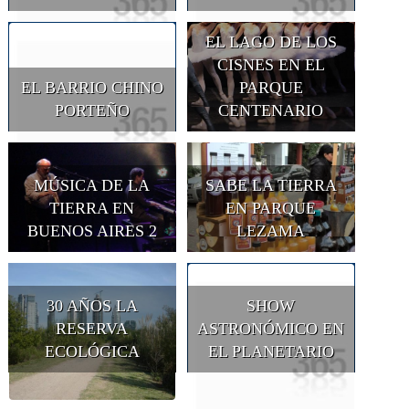
EL LAGO DE LOS
CISNES EN EL
EL BARRIO CHINO
PARQUE
PORTEÑO
CENTENARIO
MÚSICA DE LA
SABE LA TIERRA
TIERRA EN
EN PARQUE
BUENOS AIRES 2
LEZAMA
30 AÑOS LA
SHOW
RESERVA
ASTRONÓMICO EN
ECOLÓGICA
EL PLANETARIO