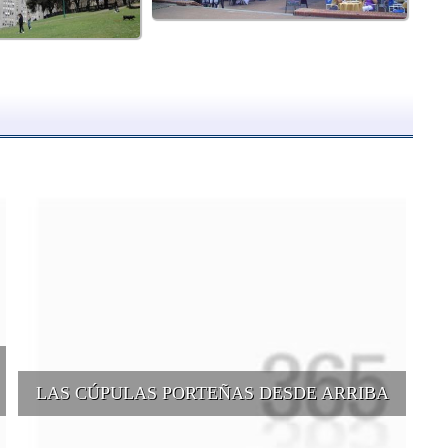
LAS CÚPULAS PORTEÑAS DESDE ARRIBA
e
Conocer las cúpulas porteñas desde arriba es una experiencia que