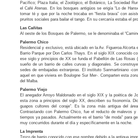
Pacífico; Plaza Italia; el Zoológico, el Botánico, La Sociedad Rur
el Café Atenas. En los bosques antigüos se erigía “Lo de Hansen”
tomar té y que por la noche trocaba en “fiesta brava” con asis
pruritos sociales para bailar el tango. En su cercanía estaba el pr
Las Cañitas
Al oeste de los Bosques de Palermo, se le denominaba el “Camin
Palermo Chico
Residencial y exclusivo, está ubicado en la Av. Figueroa Alcort
Barrio Parque por Don Carlos Thays. En el siglo XIX conocido co
ese siglo y principios de XX se funda el Pabellón de Las Rosas (
sueño de un barrio de calles curvas y diagonales. Se construye
sedes de embajadas extranjeras. El instituto Sanmartiniano -co
aquel en que viviera en Boulogne Sur Mer-. Comparten esta zona
del Malba.
Palermo Viejo
El anegador Arroyo Maldonado en el siglo XIX y la poética de Jo
esta zona a principios del siglo XX, describen su fisonomía. D
guapos cultores del coraje”. Es la zona más antigua del área 
Contrastando con Palermo Chico, fue el reducto de malevos y
tiempos ya pasados. Actualmente es el barrio "de moda" para ge
muy concurridos durante el día y específicamente en la noche.
La Imprenta
Trozo de barrio conocido con ese nombre debido a la antigua imp