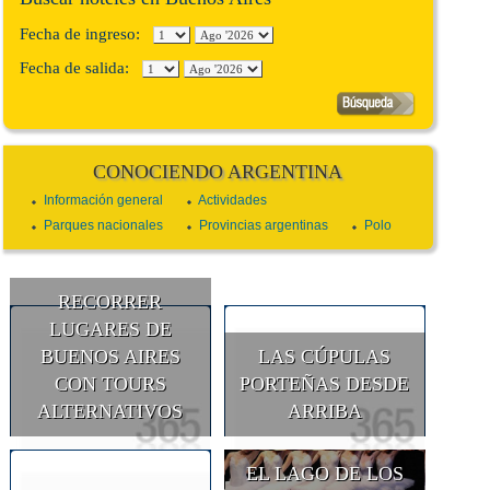
Fecha de ingreso:
Fecha de salida:
CONOCIENDO ARGENTINA
Información general
Actividades
Parques nacionales
Provincias argentinas
Polo
RECORRER
LUGARES DE
BUENOS AIRES
LAS CÚPULAS
CON TOURS
PORTEÑAS DESDE
ALTERNATIVOS
ARRIBA
EL LAGO DE LOS