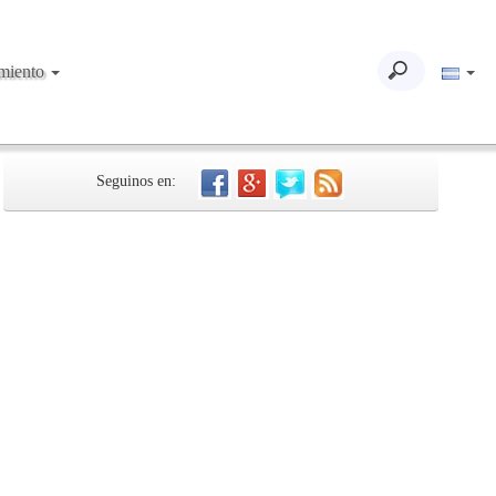
imiento
Seguinos en: