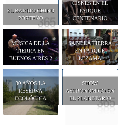
CISNES EN EL
EL BARRIO CHINO
PARQUE
PORTEÑO
CENTENARIO
MÚSICA DE LA
SABE LA TIERRA
TIERRA EN
EN PARQUE
BUENOS AIRES 2
LEZAMA
30 AÑOS LA
SHOW
RESERVA
ASTRONÓMICO EN
ECOLÓGICA
EL PLANETARIO