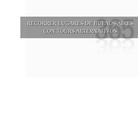
RECORRER LUGARES DE BUENOS AIRES
CON TOURS ALTERNATIVOS
Buenos Aires se puede recorrer y descubrir desde otros puntos d
vista, tanto sea a pie, en bici, en barcos, botes, y tantas otras
alternativas.