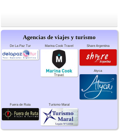
Agencias de viajes y turismo
De La Paz Tur
Marina Cook Travel
Share Argentina
Atyca
Fuera de Ruta
Turismo Maral