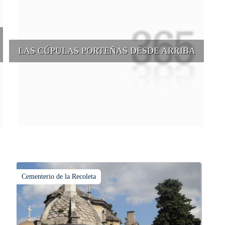
LAS CÚPULAS PORTEÑAS DESDE ARRIBA
e
Conocer las cúpulas porteñas desde arriba es una experiencia que
suma adeptos y cantidad de turistas en el transcurso del tiempo.
Cementerio de la Recoleta