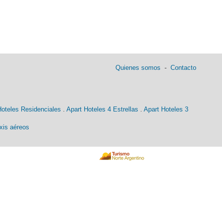
Quienes somos
-
Contacto
Hoteles Residenciales
.
Apart Hoteles 4 Estrellas
.
Apart Hoteles 3
xis aéreos