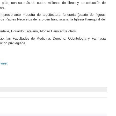
el país, con su más de cuatro millones de libros y su colección de
nes.
presionante muestra de arquitectura funeraria (osario de figuras
 los Padres Recoletos de la orden franciscana, la Iglesia Parroquial del
urdelle, Eduardo Catalano, Alonso Cano entre otros.
io, las Facultades de Medicina, Derecho, Odontología y Farmacia
ción privilegiada.
Tweet