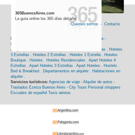
365BuenosAires.com
La guía online los 365 días del año
Quienes somos
-
Contacto
Información general:
Información turística
-
Historia
-
Distancias
-
Mapa de Buenos Aires
-
Barrios
Alojamiento:
Hoteles 5 Estrellas
.
Hoteles 4 Estrellas
.
Hoteles
3 Estrellas
.
Hoteles 2 Estrellas
.
Hoteles 1 Estrella
.
Hoteles
Boutique
.
Hoteles
.
Hoteles Residenciales
.
Apart Hoteles 4
Estrellas
.
Apart Hoteles 3 Estrellas
.
Apart Hoteles
.
Hostels
.
Bed & Breakfast
.
Departamentos en alquiler
.
Habitaciones en
alquiler
.
Servicios turísticos:
Agencias de viaje
-
Alquiler de autos
-
Traslados Ezeiza Buenos Aires
-
City Tours
Personal shoppers
Escuales de español
Taxis aéreos