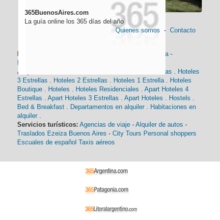
365BuenosAires.com
La guía online los 365 días del año
Quienes somos
-
Contacto
Información general:
Información turística
-
Historia
-
Distancias
-
Mapa de Buenos Aires
-
Barrios
Alojamiento:
Hoteles 5 Estrellas
.
Hoteles 4 Estrellas
.
Hoteles
3 Estrellas
.
Hoteles 2 Estrellas
.
Hoteles 1 Estrella
.
Hoteles
Boutique
.
Hoteles
.
Hoteles Residenciales
.
Apart Hoteles 4
Estrellas
.
Apart Hoteles 3 Estrellas
.
Apart Hoteles
.
Hostels
.
Bed & Breakfast
.
Departamentos en alquiler
.
Habitaciones en
alquiler
.
Servicios turísticos:
Agencias de viaje
-
Alquiler de autos
-
Traslados Ezeiza Buenos Aires
-
City Tours
Personal shoppers
Escuales de español
Taxis aéreos