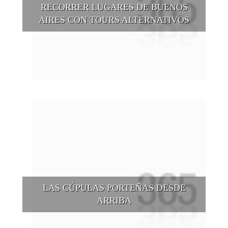
RECORRER LUGARES DE BUENOS
AIRES CON TOURS ALTERNATIVOS
Buenos Aires se puede recorrer y descubrir desde otros
puntos de vista, tanto sea a pie, en bici, en barcos, botes, y
tantas otras alternativas.
LAS CÚPULAS PORTEÑAS DESDE
ARRIBA
Conocer las cúpulas porteñas desde arriba es una experiencia