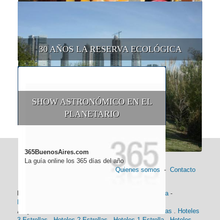
30 AÑOS LA RESERVA ECOLÓGICA
SHOW ASTRONÓMICO EN EL
PLANETARIO
365BuenosAires.com
La guía online los 365 días del año
Quienes somos
-
Contacto
Información general:
Información turística
-
Historia
-
Distancias
-
Mapa de Buenos Aires
-
Barrios
Alojamiento:
Hoteles 5 Estrellas
.
Hoteles 4 Estrellas
.
Hoteles
3 Estrellas
.
Hoteles 2 Estrellas
.
Hoteles 1 Estrella
.
Hoteles