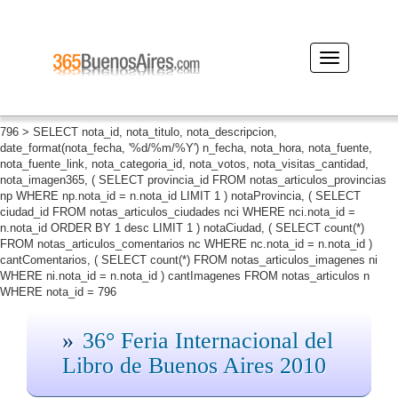
Desplegar
navegación
796 > SELECT nota_id, nota_titulo, nota_descripcion,
date_format(nota_fecha, '%d/%m/%Y') n_fecha, nota_hora, nota_fuente,
nota_fuente_link, nota_categoria_id, nota_votos, nota_visitas_cantidad,
nota_imagen365, ( SELECT provincia_id FROM notas_articulos_provincias
np WHERE np.nota_id = n.nota_id LIMIT 1 ) notaProvincia, ( SELECT
ciudad_id FROM notas_articulos_ciudades nci WHERE nci.nota_id =
n.nota_id ORDER BY 1 desc LIMIT 1 ) notaCiudad, ( SELECT count(*)
FROM notas_articulos_comentarios nc WHERE nc.nota_id = n.nota_id )
cantComentarios, ( SELECT count(*) FROM notas_articulos_imagenes ni
WHERE ni.nota_id = n.nota_id ) cantImagenes FROM notas_articulos n
WHERE nota_id = 796
36° Feria Internacional del
Libro de Buenos Aires 2010