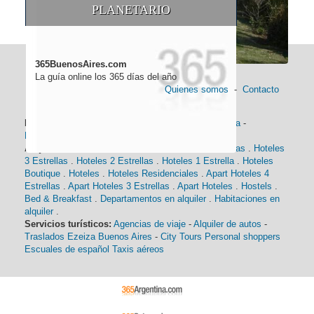
PLANETARIO
365BuenosAires.com
La guía online los 365 días del año
Quienes somos
-
Contacto
Información general:
Información turística
-
Historia
-
Distancias
-
Mapa de Buenos Aires
-
Barrios
Alojamiento:
Hoteles 5 Estrellas
.
Hoteles 4 Estrellas
.
Hoteles
3 Estrellas
.
Hoteles 2 Estrellas
.
Hoteles 1 Estrella
.
Hoteles
Boutique
.
Hoteles
.
Hoteles Residenciales
.
Apart Hoteles 4
Estrellas
.
Apart Hoteles 3 Estrellas
.
Apart Hoteles
.
Hostels
.
Bed & Breakfast
.
Departamentos en alquiler
.
Habitaciones en
alquiler
.
Servicios turísticos:
Agencias de viaje
-
Alquiler de autos
-
Traslados Ezeiza Buenos Aires
-
City Tours
Personal shoppers
Escuales de español
Taxis aéreos