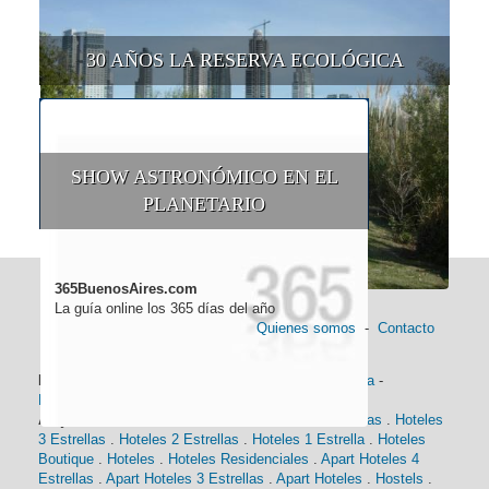
30 AÑOS LA RESERVA ECOLÓGICA
SHOW ASTRONÓMICO EN EL
PLANETARIO
365BuenosAires.com
La guía online los 365 días del año
Quienes somos
-
Contacto
Información general:
Información turística
-
Historia
-
Distancias
-
Mapa de Buenos Aires
-
Barrios
Alojamiento:
Hoteles 5 Estrellas
.
Hoteles 4 Estrellas
.
Hoteles
3 Estrellas
.
Hoteles 2 Estrellas
.
Hoteles 1 Estrella
.
Hoteles
Boutique
.
Hoteles
.
Hoteles Residenciales
.
Apart Hoteles 4
Estrellas
.
Apart Hoteles 3 Estrellas
.
Apart Hoteles
.
Hostels
.