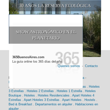
30 AÑOS LA RESERVA ECOLÓGICA
SHOW ASTRONÓMICO EN EL
PLANETARIO
365BuenosAires.com
La guía online los 365 días del año
Quienes somos
-
Contacto
Información general:
Información turística
-
Historia
-
Distancias
-
Mapa de Buenos Aires
-
Barrios
Alojamiento:
Hoteles 5 Estrellas
.
Hoteles 4 Estrellas
.
Hoteles
3 Estrellas
.
Hoteles 2 Estrellas
.
Hoteles 1 Estrella
.
Hoteles
Boutique
.
Hoteles
.
Hoteles Residenciales
.
Apart Hoteles 4
Estrellas
.
Apart Hoteles 3 Estrellas
.
Apart Hoteles
.
Hostels
.
Bed & Breakfast
.
Departamentos en alquiler
.
Habitaciones en
alquiler
.