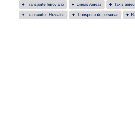
Transporte ferroviario
Líneas Aéreas
Taxis aéreo
Transportes Fluviales
Transporte de personas
Ra