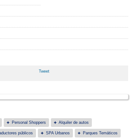
Tweet
Personal Shoppers
Alquiler de autos
aductores públicos
SPA Urbanos
Parques Temáticos