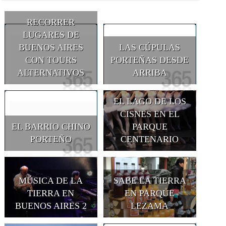
RECORRER
LUGARES DE
BUENOS AIRES
LAS CÚPULAS
CON TOURS
PORTEÑAS DESDE
ALTERNATIVOS
ARRIBA
EL LAGO DE LOS
CISNES EN EL
EL BARRIO CHINO
PARQUE
PORTEÑO
CENTENARIO
MÚSICA DE LA
SABE LA TIERRA
TIERRA EN
EN PARQUE
BUENOS AIRES 2
LEZAMA