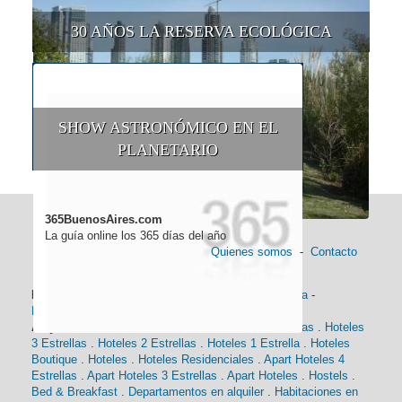
30 AÑOS LA RESERVA ECOLÓGICA
SHOW ASTRONÓMICO EN EL
PLANETARIO
365BuenosAires.com
La guía online los 365 días del año
Quienes somos
-
Contacto
Información general:
Información turística
-
Historia
-
Distancias
-
Mapa de Buenos Aires
-
Barrios
Alojamiento:
Hoteles 5 Estrellas
.
Hoteles 4 Estrellas
.
Hoteles
3 Estrellas
.
Hoteles 2 Estrellas
.
Hoteles 1 Estrella
.
Hoteles
Boutique
.
Hoteles
.
Hoteles Residenciales
.
Apart Hoteles 4
Estrellas
.
Apart Hoteles 3 Estrellas
.
Apart Hoteles
.
Hostels
.
Bed & Breakfast
.
Departamentos en alquiler
.
Habitaciones en