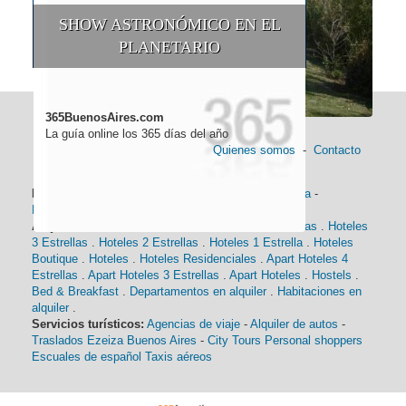
SHOW ASTRONÓMICO EN EL
PLANETARIO
365BuenosAires.com
La guía online los 365 días del año
Quienes somos
-
Contacto
Información general:
Información turística
-
Historia
-
Distancias
-
Mapa de Buenos Aires
-
Barrios
Alojamiento:
Hoteles 5 Estrellas
.
Hoteles 4 Estrellas
.
Hoteles
3 Estrellas
.
Hoteles 2 Estrellas
.
Hoteles 1 Estrella
.
Hoteles
Boutique
.
Hoteles
.
Hoteles Residenciales
.
Apart Hoteles 4
Estrellas
.
Apart Hoteles 3 Estrellas
.
Apart Hoteles
.
Hostels
.
Bed & Breakfast
.
Departamentos en alquiler
.
Habitaciones en
alquiler
.
Servicios turísticos:
Agencias de viaje
-
Alquiler de autos
-
Traslados Ezeiza Buenos Aires
-
City Tours
Personal shoppers
Escuales de español
Taxis aéreos