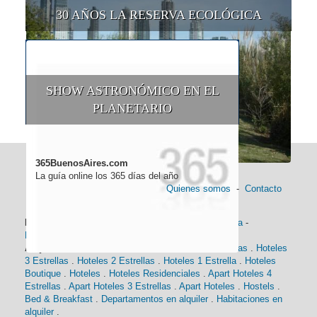
30 AÑOS LA RESERVA ECOLÓGICA
SHOW ASTRONÓMICO EN EL
PLANETARIO
365BuenosAires.com
La guía online los 365 días del año
Quienes somos
-
Contacto
Información general:
Información turística
-
Historia
-
Distancias
-
Mapa de Buenos Aires
-
Barrios
Alojamiento:
Hoteles 5 Estrellas
.
Hoteles 4 Estrellas
.
Hoteles
3 Estrellas
.
Hoteles 2 Estrellas
.
Hoteles 1 Estrella
.
Hoteles
Boutique
.
Hoteles
.
Hoteles Residenciales
.
Apart Hoteles 4
Estrellas
.
Apart Hoteles 3 Estrellas
.
Apart Hoteles
.
Hostels
.
Bed & Breakfast
.
Departamentos en alquiler
.
Habitaciones en
alquiler
.