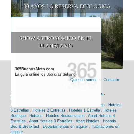
30 AÑOS LA RESERVA ECOLÓGICA
SHOW ASTRONÓMICO EN EL
PLANETARIO
365BuenosAires.com
La guía online los 365 días del año
Quienes somos
-
Contacto
Información general:
Información turística
-
Historia
-
Distancias
-
Mapa de Buenos Aires
-
Barrios
Alojamiento:
Hoteles 5 Estrellas
.
Hoteles 4 Estrellas
.
Hoteles
3 Estrellas
.
Hoteles 2 Estrellas
.
Hoteles 1 Estrella
.
Hoteles
Boutique
.
Hoteles
.
Hoteles Residenciales
.
Apart Hoteles 4
Estrellas
.
Apart Hoteles 3 Estrellas
.
Apart Hoteles
.
Hostels
.
Bed & Breakfast
.
Departamentos en alquiler
.
Habitaciones en
alquiler
.