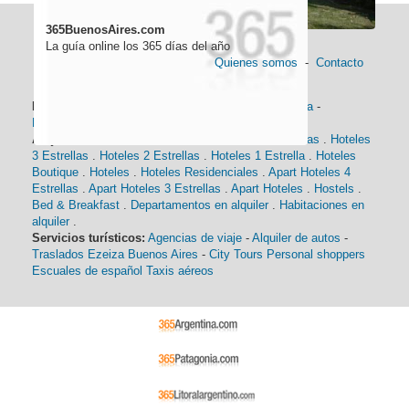
365BuenosAires.com
La guía online los 365 días del año
Quienes somos
-
Contacto
Información general:
Información turística
-
Historia
-
Distancias
-
Mapa de Buenos Aires
-
Barrios
Alojamiento:
Hoteles 5 Estrellas
.
Hoteles 4 Estrellas
.
Hoteles
3 Estrellas
.
Hoteles 2 Estrellas
.
Hoteles 1 Estrella
.
Hoteles
Boutique
.
Hoteles
.
Hoteles Residenciales
.
Apart Hoteles 4
Estrellas
.
Apart Hoteles 3 Estrellas
.
Apart Hoteles
.
Hostels
.
Bed & Breakfast
.
Departamentos en alquiler
.
Habitaciones en
alquiler
.
Servicios turísticos:
Agencias de viaje
-
Alquiler de autos
-
Traslados Ezeiza Buenos Aires
-
City Tours
Personal shoppers
Escuales de español
Taxis aéreos