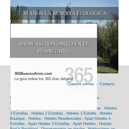
30 AÑOS LA RESERVA ECOLÓGICA
SHOW ASTRONÓMICO EN EL
PLANETARIO
365BuenosAires.com
La guía online los 365 días del año
Quienes somos
-
Contacto
Información general:
Información turística
-
Historia
-
Distancias
-
Mapa de Buenos Aires
-
Barrios
Alojamiento:
Hoteles 5 Estrellas
.
Hoteles 4 Estrellas
.
Hoteles
3 Estrellas
.
Hoteles 2 Estrellas
.
Hoteles 1 Estrella
.
Hoteles
Boutique
.
Hoteles
.
Hoteles Residenciales
.
Apart Hoteles 4
Estrellas
.
Apart Hoteles 3 Estrellas
.
Apart Hoteles
.
Hostels
.
Bed & Breakfast
.
Departamentos en alquiler
.
Habitaciones en