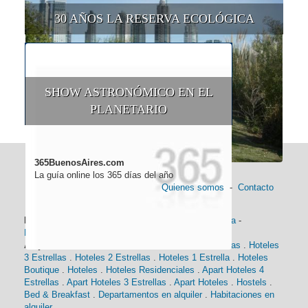
30 AÑOS LA RESERVA ECOLÓGICA
SHOW ASTRONÓMICO EN EL
PLANETARIO
365BuenosAires.com
La guía online los 365 días del año
Quienes somos
-
Contacto
Información general:
Información turística
-
Historia
-
Distancias
-
Mapa de Buenos Aires
-
Barrios
Alojamiento:
Hoteles 5 Estrellas
.
Hoteles 4 Estrellas
.
Hoteles
3 Estrellas
.
Hoteles 2 Estrellas
.
Hoteles 1 Estrella
.
Hoteles
Boutique
.
Hoteles
.
Hoteles Residenciales
.
Apart Hoteles 4
Estrellas
.
Apart Hoteles 3 Estrellas
.
Apart Hoteles
.
Hostels
.
Bed & Breakfast
.
Departamentos en alquiler
.
Habitaciones en
alquiler
.