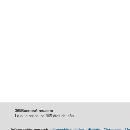
365BuenosAires.com
La guía online los 365 días del año
Información general:
Información turística
-
Historia
-
Distancias
-
Ma