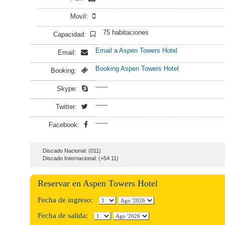
Movil:
75 habitaciones
Capacidad:
Email a Aspen Towers Hotel
Email:
Booking Aspen Towers Hotel
Booking:
------
Skype:
------
Twitter:
------
Facebook:
Discado Nacional: (011)
Discado Internacional: (+54 11)
Reservar en Aspen Towers Hotel
Fecha de ingreso:
Fecha de salida: