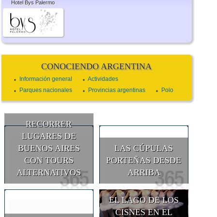
Hotel Bys Palermo
CONOCIENDO ARGENTINA
Información general
Actividades
Parques nacionales
Provincias argentinas
Polo
RECORRER
LUGARES DE
BUENOS AIRES
LAS CÚPULAS
CON TOURS
PORTEÑAS DESDE
ALTERNATIVOS
ARRIBA
EL LAGO DE LOS
CISNES EN EL