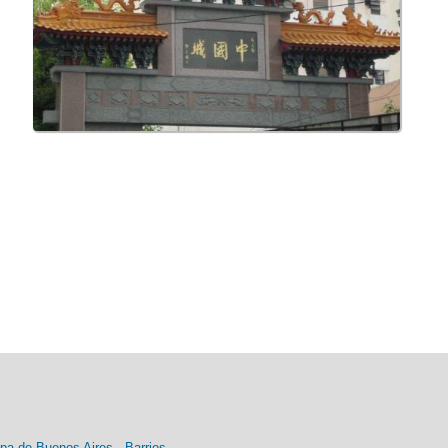
pa de Buenos Aires
-
Barrios