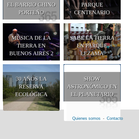
EL BARRIO CHINO
PARQUE
PORTEÑO
CENTENARIO
MÚSICA DE LA
SABE LA TIERRA
TIERRA EN
EN PARQUE
BUENOS AIRES 2
LEZAMA
30 AÑOS LA
SHOW
RESERVA
ASTRONÓMICO EN
ECOLÓGICA
EL PLANETARIO
Quienes somos
-
Contacto