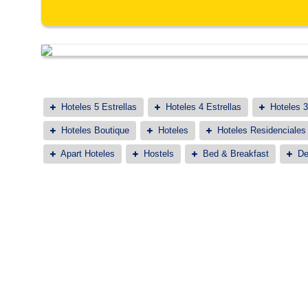
Hoteles 5 Estrellas
Hoteles 4 Estrellas
Hoteles 3
Hoteles Boutique
Hoteles
Hoteles Residenciales
Apart Hoteles
Hostels
Bed & Breakfast
De