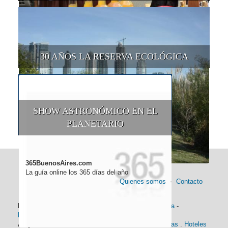
30 AÑOS LA RESERVA ECOLÓGICA
SHOW ASTRONÓMICO EN EL
PLANETARIO
365BuenosAires.com
La guía online los 365 días del año
Quienes somos
-
Contacto
Información general:
Información turística
-
Historia
-
Distancias
-
Mapa de Buenos Aires
-
Barrios
Alojamiento:
Hoteles 5 Estrellas
.
Hoteles 4 Estrellas
.
Hoteles