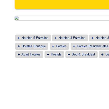
Hoteles 5 Estrellas
Hoteles 4 Estrellas
Hoteles 3
Hoteles Boutique
Hoteles
Hoteles Residenciales
Apart Hoteles
Hostels
Bed & Breakfast
De