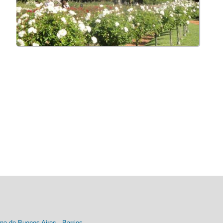
pa de Buenos Aires
-
Barrios