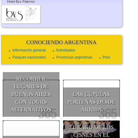
Hotel Bys Palermo
CONOCIENDO ARGENTINA
Información general
Actividades
Parques nacionales
Provincias argentinas
Polo
RECORRER
LUGARES DE
BUENOS AIRES
LAS CÚPULAS
CON TOURS
PORTEÑAS DESDE
ALTERNATIVOS
ARRIBA
EL LAGO DE LOS
CISNES EN EL