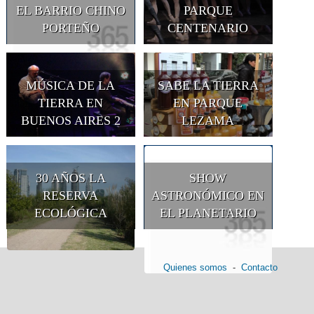
EL BARRIO CHINO
PARQUE
PORTEÑO
CENTENARIO
MÚSICA DE LA
SABE LA TIERRA
TIERRA EN
EN PARQUE
BUENOS AIRES 2
LEZAMA
30 AÑOS LA
SHOW
RESERVA
ASTRONÓMICO EN
ECOLÓGICA
EL PLANETARIO
Quienes somos
-
Contacto