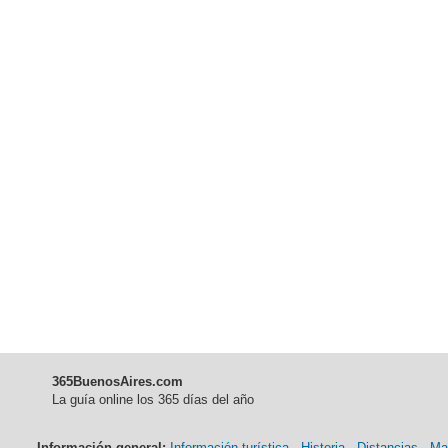
365BuenosAires.com
La guía online los 365 días del año
Información general:
Información turística
-
Historia
-
Distancias
-
Ma