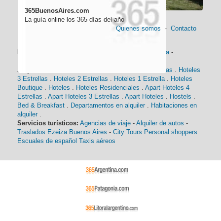
365BuenosAires.com
La guía online los 365 días del año
Quienes somos
-
Contacto
Información general:
Información turística
-
Historia
-
Distancias
-
Mapa de Buenos Aires
-
Barrios
Alojamiento:
Hoteles 5 Estrellas
.
Hoteles 4 Estrellas
.
Hoteles
3 Estrellas
.
Hoteles 2 Estrellas
.
Hoteles 1 Estrella
.
Hoteles
Boutique
.
Hoteles
.
Hoteles Residenciales
.
Apart Hoteles 4
Estrellas
.
Apart Hoteles 3 Estrellas
.
Apart Hoteles
.
Hostels
.
Bed & Breakfast
.
Departamentos en alquiler
.
Habitaciones en
alquiler
.
Servicios turísticos:
Agencias de viaje
-
Alquiler de autos
-
Traslados Ezeiza Buenos Aires
-
City Tours
Personal shoppers
Escuales de español
Taxis aéreos