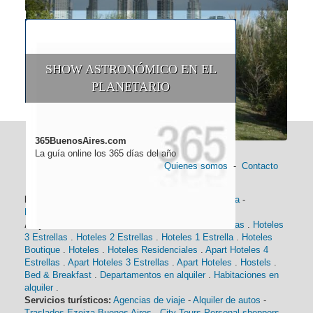
SHOW ASTRONÓMICO EN EL
PLANETARIO
365BuenosAires.com
La guía online los 365 días del año
Quienes somos
-
Contacto
Información general:
Información turística
-
Historia
-
Distancias
-
Mapa de Buenos Aires
-
Barrios
Alojamiento:
Hoteles 5 Estrellas
.
Hoteles 4 Estrellas
.
Hoteles
3 Estrellas
.
Hoteles 2 Estrellas
.
Hoteles 1 Estrella
.
Hoteles
Boutique
.
Hoteles
.
Hoteles Residenciales
.
Apart Hoteles 4
Estrellas
.
Apart Hoteles 3 Estrellas
.
Apart Hoteles
.
Hostels
.
Bed & Breakfast
.
Departamentos en alquiler
.
Habitaciones en
alquiler
.
Servicios turísticos:
Agencias de viaje
-
Alquiler de autos
-
Traslados Ezeiza Buenos Aires
-
City Tours
Personal shoppers