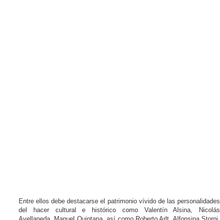
Entre ellos debe destacarse el patrimonio vívido de las personalidades
del hacer cultural e histórico como Valentín Alsina, Nicolás
Avellaneda, Manuel Quintana, así como Roberto Arlt, Alfonsina Storni,