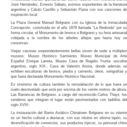
José Hernández, Ernesto Sábato, eximios expontentes de la literatura
argentina y Cátulo Castillo y Sebastián Piana con sus canciones de
inspiración local.
La Plaza General Manuel Belgrano con su Iglesia de la Inmaculada
Concepción, construida en el año 1878 llamada “La Redonda” por su
forma circular, el Monumento de bronce a Belgrano y su feria artesanal
cobijada a la sombra de los árboles añejos que hasta hoy se
conservan.
Viejas casonas sorprendentemente bellas sirven de sede a múltiples
museos: Museo Histórico Sarmiento, Museo Municipal de Arte
Español Enrique Larreta, Museo Casa de Rogelio Yrurtia -escultor
argentino, siglo XIX-, Casa de Valentín Alsina, donde además se
exhiben esculturas de bronce, piedra y cemento, oleos, serigrafías y
que fuera declarada Monumento Histórico Nacional.
Es sinónimo de cultura también la remodelación de lo que fuera un
suelo desnivelado que está por encima de los veinte metros de altura:
Las Barrancas de Belgrano, a cargo del reconocido Carlos Thays -los
senderos que integran el lugar están pavimentados con ladrillos del
siglo XVIII-.
La instauración del Barrio Asiático Chinatown Belgrano en su interior
es un hecho cultural a destacar, con sus rótulos en idioma lapón, su
diversificación de comercios, sus productos típicos, su personal chino