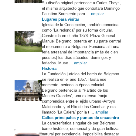
Su diseño original pertenece a Carlos Thays,
el mismo arquitecto que contratara Domingo
Faustino Sarmiento para ...
ampliar
Lugares para visitar
Iglesia de la Concepción, también conocida
como “La redonda” por su forma circular.
Construida en el año 1878. Plaza General
Manuel Belgrano, ostenta en su parte central
el monumento a Belgrano. Funciona allí una
feria artesanal de importancia (más de cien
puestos) los días sábados, domingos y
feriados. Muse ...
ampliar
Historia
La Fundación jurídica del barrio de Belgrano
se realiza en el año 1857. Hasta ese
momento -periodo la época colonial-
Belgrano pertenecía al “Partido de los
Montes Grandes”, una extensa franja
comprendida entre el ejido urbano -Arroyo
Maldonado- y el Río de las Conchas y era
llamado “La Calera” por la t ...
ampliar
Calles principales y puntos de encuentro
La característica singular de ser Belgrano
barrio histórico, comercial y de gran belleza
natural por excelencia, imposibilita destacar