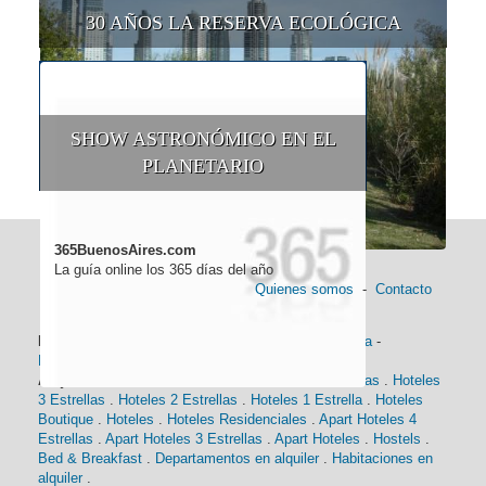
30 AÑOS LA RESERVA ECOLÓGICA
SHOW ASTRONÓMICO EN EL
PLANETARIO
365BuenosAires.com
La guía online los 365 días del año
Quienes somos
-
Contacto
Información general:
Información turística
-
Historia
-
Distancias
-
Mapa de Buenos Aires
-
Barrios
Alojamiento:
Hoteles 5 Estrellas
.
Hoteles 4 Estrellas
.
Hoteles
3 Estrellas
.
Hoteles 2 Estrellas
.
Hoteles 1 Estrella
.
Hoteles
Boutique
.
Hoteles
.
Hoteles Residenciales
.
Apart Hoteles 4
Estrellas
.
Apart Hoteles 3 Estrellas
.
Apart Hoteles
.
Hostels
.
Bed & Breakfast
.
Departamentos en alquiler
.
Habitaciones en
alquiler
.