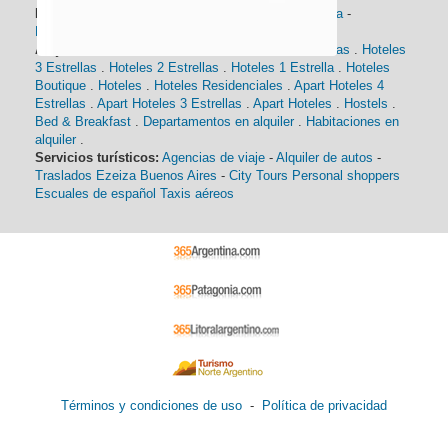
Información general:
Información turística
-
Historia
-
Distancias
-
Mapa de Buenos Aires
-
Barrios
Alojamiento:
Hoteles 5 Estrellas
.
Hoteles 4 Estrellas
.
Hoteles
3 Estrellas
.
Hoteles 2 Estrellas
.
Hoteles 1 Estrella
.
Hoteles
Boutique
.
Hoteles
.
Hoteles Residenciales
.
Apart Hoteles 4
Estrellas
.
Apart Hoteles 3 Estrellas
.
Apart Hoteles
.
Hostels
.
Bed & Breakfast
.
Departamentos en alquiler
.
Habitaciones en
alquiler
.
Servicios turísticos:
Agencias de viaje
-
Alquiler de autos
-
Traslados Ezeiza Buenos Aires
-
City Tours
Personal shoppers
Escuales de español
Taxis aéreos
Términos y condiciones de uso
-
Política de privacidad