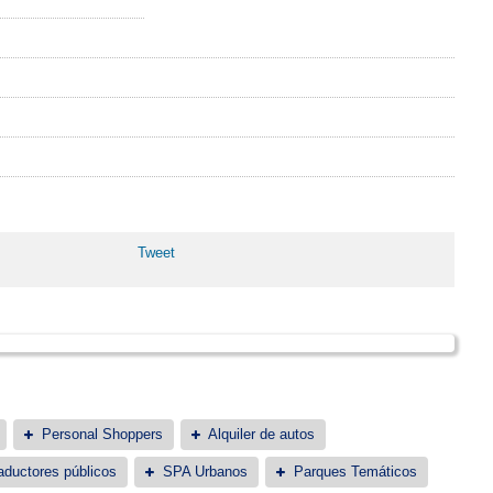
Tweet
Personal Shoppers
Alquiler de autos
aductores públicos
SPA Urbanos
Parques Temáticos