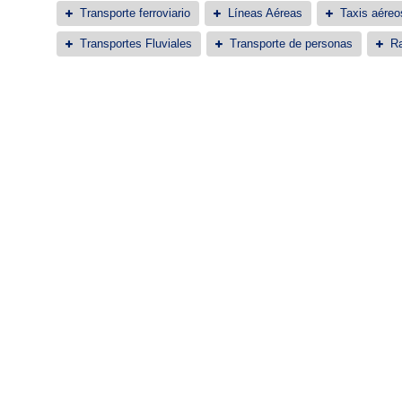
Transporte ferroviario
Líneas Aéreas
Taxis aéreo
Transportes Fluviales
Transporte de personas
Ra