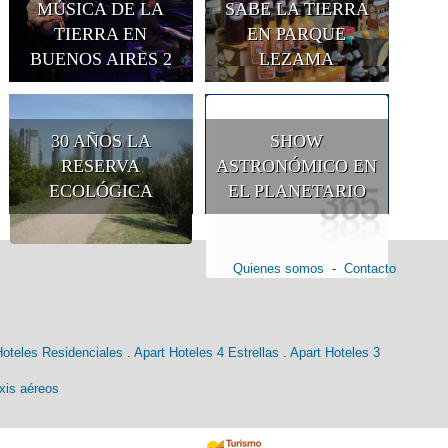
MÚSICA DE LA
SABE LA TIERRA
TIERRA EN
EN PARQUE
BUENOS AIRES 2
LEZAMA
30 AÑOS LA
SHOW
RESERVA
ASTRONÓMICO EN
ECOLÓGICA
EL PLANETARIO
Quienes somos
-
Contacto
Hoteles Residenciales
.
Apart Hoteles 4 Estrellas
.
Apart Hoteles 3
xis aéreos