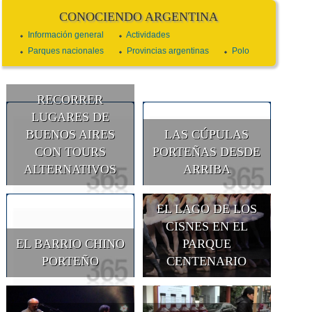
CONOCIENDO ARGENTINA
Información general
Actividades
Parques nacionales
Provincias argentinas
Polo
RECORRER
LUGARES DE
BUENOS AIRES
LAS CÚPULAS
CON TOURS
PORTEÑAS DESDE
ALTERNATIVOS
ARRIBA
EL LAGO DE LOS
CISNES EN EL
EL BARRIO CHINO
PARQUE
PORTEÑO
CENTENARIO