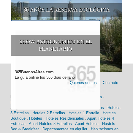
30 AÑOS LA RESERVA ECOLÓGICA
SHOW ASTRONÓMICO EN EL
PLANETARIO
365BuenosAires.com
La guía online los 365 días del año
Quienes somos
-
Contacto
Información general:
Información turística
-
Historia
-
Distancias
-
Mapa de Buenos Aires
-
Barrios
Alojamiento:
Hoteles 5 Estrellas
.
Hoteles 4 Estrellas
.
Hoteles
3 Estrellas
.
Hoteles 2 Estrellas
.
Hoteles 1 Estrella
.
Hoteles
Boutique
.
Hoteles
.
Hoteles Residenciales
.
Apart Hoteles 4
Estrellas
.
Apart Hoteles 3 Estrellas
.
Apart Hoteles
.
Hostels
.
Bed & Breakfast
.
Departamentos en alquiler
.
Habitaciones en