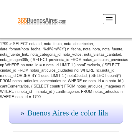
Desplegar
navegación
1799 > SELECT nota_id, nota_titulo, nota_descripcion,
date_format(nota_fecha, '%d/%m/%Y') n_fecha, nota_hora, nota_fuente,
nota_fuente_link, nota_categoria_id, nota_votos, nota_visitas_cantidad,
nota_imagen365, ( SELECT provincia_id FROM notas_articulos_provincias
np WHERE np.nota_id = n.nota_id LIMIT 1 ) notaProvincia, ( SELECT
ciudad_id FROM notas_articulos_ciudades nci WHERE nci.nota_id =
n.nota_id ORDER BY 1 desc LIMIT 1 ) notaCiudad, ( SELECT count(*)
FROM notas_articulos_comentarios nc WHERE nc.nota_id = n.nota_id )
cantComentarios, ( SELECT count(*) FROM notas_articulos_imagenes ni
WHERE ni.nota_id = n.nota_id ) cantImagenes FROM notas_articulos n
WHERE nota_id = 1799
Buenos Aires de color lila