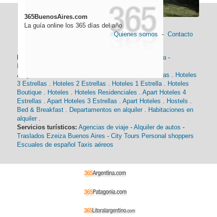
365BuenosAires.com
La guía online los 365 días del año
Quienes somos
-
Contacto
Información general:
Información turística
-
Historia
-
Distancias
-
Mapa de Buenos Aires
-
Barrios
Alojamiento:
Hoteles 5 Estrellas
.
Hoteles 4 Estrellas
.
Hoteles
3 Estrellas
.
Hoteles 2 Estrellas
.
Hoteles 1 Estrella
.
Hoteles
Boutique
.
Hoteles
.
Hoteles Residenciales
.
Apart Hoteles 4
Estrellas
.
Apart Hoteles 3 Estrellas
.
Apart Hoteles
.
Hostels
.
Bed & Breakfast
.
Departamentos en alquiler
.
Habitaciones en
alquiler
.
Servicios turísticos:
Agencias de viaje
-
Alquiler de autos
-
Traslados Ezeiza Buenos Aires
-
City Tours
Personal shoppers
Escuales de español
Taxis aéreos