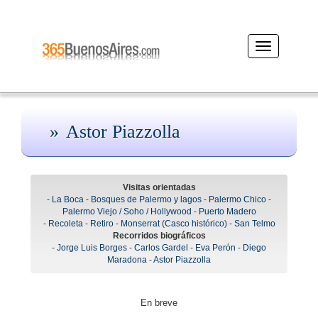
Desplegar
navegación
Astor Piazzolla
Visitas orientadas
-
La Boca
-
Bosques de Palermo y lagos
-
Palermo Chico
-
Palermo Viejo / Soho / Hollywood
-
Puerto Madero
-
Recoleta
-
Retiro
-
Monserrat (Casco histórico)
-
San Telmo
Recorridos biográficos
-
Jorge Luis Borges
-
Carlos Gardel
-
Eva Perón
-
Diego
Maradona
-
Astor Piazzolla
En breve