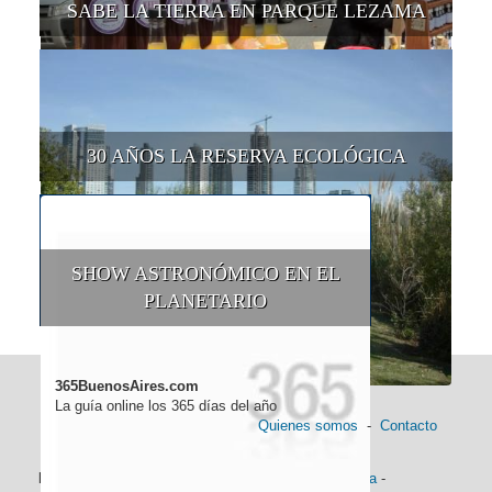
SABE LA TIERRA EN PARQUE LEZAMA
30 AÑOS LA RESERVA ECOLÓGICA
SHOW ASTRONÓMICO EN EL
PLANETARIO
365BuenosAires.com
La guía online los 365 días del año
Quienes somos
-
Contacto
Información general:
Información turística
-
Historia
-