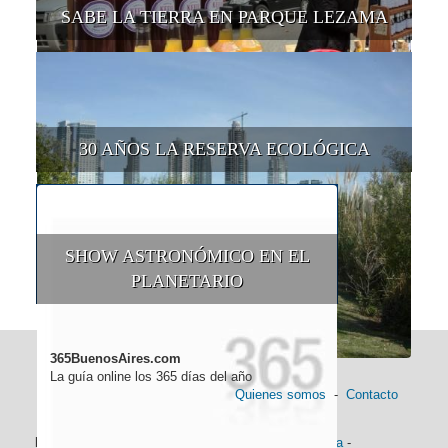
SABE LA TIERRA EN PARQUE LEZAMA
30 AÑOS LA RESERVA ECOLÓGICA
SHOW ASTRONÓMICO EN EL
PLANETARIO
365BuenosAires.com
La guía online los 365 días del año
Quienes somos
-
Contacto
Información general:
Información turística
-
Historia
-