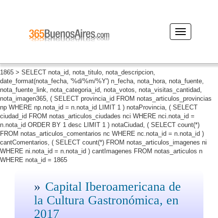
Desplegar
navegación
1865 > SELECT nota_id, nota_titulo, nota_descripcion,
date_format(nota_fecha, '%d/%m/%Y') n_fecha, nota_hora, nota_fuente,
nota_fuente_link, nota_categoria_id, nota_votos, nota_visitas_cantidad,
nota_imagen365, ( SELECT provincia_id FROM notas_articulos_provincias
np WHERE np.nota_id = n.nota_id LIMIT 1 ) notaProvincia, ( SELECT
ciudad_id FROM notas_articulos_ciudades nci WHERE nci.nota_id =
n.nota_id ORDER BY 1 desc LIMIT 1 ) notaCiudad, ( SELECT count(*)
FROM notas_articulos_comentarios nc WHERE nc.nota_id = n.nota_id )
cantComentarios, ( SELECT count(*) FROM notas_articulos_imagenes ni
WHERE ni.nota_id = n.nota_id ) cantImagenes FROM notas_articulos n
WHERE nota_id = 1865
Capital Iberoamericana de
la Cultura Gastronómica, en
2017