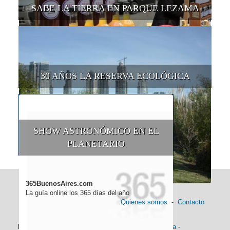
SABE LA TIERRA EN PARQUE LEZAMA
30 AÑOS LA RESERVA ECOLÓGICA
SHOW ASTRONÓMICO EN EL
PLANETARIO
365BuenosAires.com
La guía online los 365 días del año
Quienes somos
-
Contacto
Información general:
Información turística
-
Historia
-