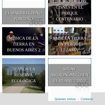
EL LAGO DE LOS
CISNES EN EL
EL BARRIO CHINO
PARQUE
PORTEÑO
CENTENARIO
MÚSICA DE LA
SABE LA TIERRA
TIERRA EN
EN PARQUE
BUENOS AIRES 2
LEZAMA
30 AÑOS LA
SHOW
RESERVA
ASTRONÓMICO EN
ECOLÓGICA
EL PLANETARIO
Quienes somos
-
Contacto