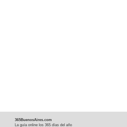
365BuenosAires.com
La guía online los 365 días del año