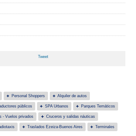
Tweet
Personal Shoppers
Alquiler de autos
aductores públicos
SPA Urbanos
Parques Temáticos
s - Vuelos privados
Cruceros y salidas náuticas
diotaxis
Traslados Ezeiza-Buenos Aires
Terminales