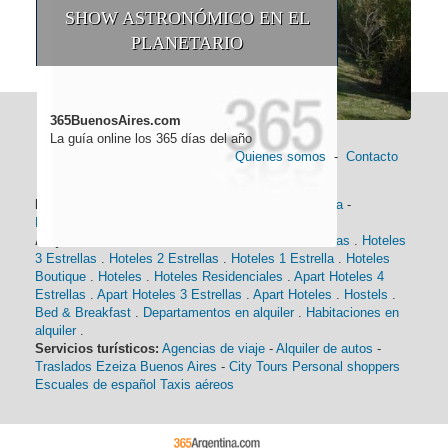
SHOW ASTRONÓMICO EN EL
PLANETARIO
365BuenosAires.com
La guía online los 365 días del año
Quienes somos
-
Contacto
Información general:
Información turística
-
Historia
-
Distancias
-
Mapa de Buenos Aires
-
Barrios
Alojamiento:
Hoteles 5 Estrellas
.
Hoteles 4 Estrellas
.
Hoteles
3 Estrellas
.
Hoteles 2 Estrellas
.
Hoteles 1 Estrella
.
Hoteles
Boutique
.
Hoteles
.
Hoteles Residenciales
.
Apart Hoteles 4
Estrellas
.
Apart Hoteles 3 Estrellas
.
Apart Hoteles
.
Hostels
.
Bed & Breakfast
.
Departamentos en alquiler
.
Habitaciones en
alquiler
.
Servicios turísticos:
Agencias de viaje
-
Alquiler de autos
-
Traslados Ezeiza Buenos Aires
-
City Tours
Personal shoppers
Escuales de español
Taxis aéreos