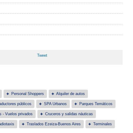
Tweet
Personal Shoppers
Alquiler de autos
aductores públicos
SPA Urbanos
Parques Temáticos
s - Vuelos privados
Cruceros y salidas náuticas
diotaxis
Traslados Ezeiza-Buenos Aires
Terminales