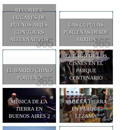
RECORRER
LUGARES DE
BUENOS AIRES
LAS CÚPULAS
CON TOURS
PORTEÑAS DESDE
ALTERNATIVOS
ARRIBA
EL LAGO DE LOS
CISNES EN EL
EL BARRIO CHINO
PARQUE
PORTEÑO
CENTENARIO
MÚSICA DE LA
SABE LA TIERRA
TIERRA EN
EN PARQUE
BUENOS AIRES 2
LEZAMA