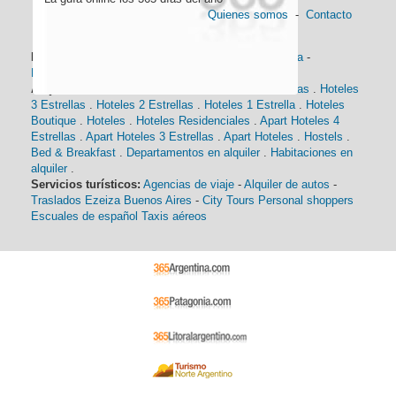
Quienes somos
-
Contacto
Información general:
Información turística
-
Historia
-
Distancias
-
Mapa de Buenos Aires
-
Barrios
Alojamiento:
Hoteles 5 Estrellas
.
Hoteles 4 Estrellas
.
Hoteles
3 Estrellas
.
Hoteles 2 Estrellas
.
Hoteles 1 Estrella
.
Hoteles
Boutique
.
Hoteles
.
Hoteles Residenciales
.
Apart Hoteles 4
Estrellas
.
Apart Hoteles 3 Estrellas
.
Apart Hoteles
.
Hostels
.
Bed & Breakfast
.
Departamentos en alquiler
.
Habitaciones en
alquiler
.
Servicios turísticos:
Agencias de viaje
-
Alquiler de autos
-
Traslados Ezeiza Buenos Aires
-
City Tours
Personal shoppers
Escuales de español
Taxis aéreos