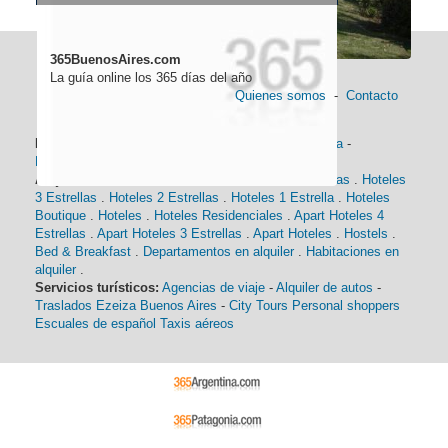
365BuenosAires.com
La guía online los 365 días del año
Quienes somos
-
Contacto
Información general:
Información turística
-
Historia
-
Distancias
-
Mapa de Buenos Aires
-
Barrios
Alojamiento:
Hoteles 5 Estrellas
.
Hoteles 4 Estrellas
.
Hoteles
3 Estrellas
.
Hoteles 2 Estrellas
.
Hoteles 1 Estrella
.
Hoteles
Boutique
.
Hoteles
.
Hoteles Residenciales
.
Apart Hoteles 4
Estrellas
.
Apart Hoteles 3 Estrellas
.
Apart Hoteles
.
Hostels
.
Bed & Breakfast
.
Departamentos en alquiler
.
Habitaciones en
alquiler
.
Servicios turísticos:
Agencias de viaje
-
Alquiler de autos
-
Traslados Ezeiza Buenos Aires
-
City Tours
Personal shoppers
Escuales de español
Taxis aéreos