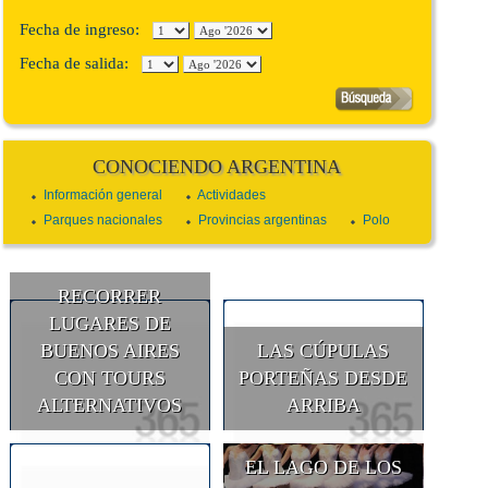
Fecha de ingreso:
Fecha de salida:
CONOCIENDO ARGENTINA
Información general
Actividades
Parques nacionales
Provincias argentinas
Polo
RECORRER
LUGARES DE
BUENOS AIRES
LAS CÚPULAS
CON TOURS
PORTEÑAS DESDE
ALTERNATIVOS
ARRIBA
EL LAGO DE LOS