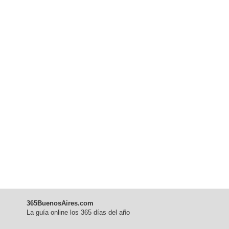
365BuenosAires.com
La guía online los 365 días del año