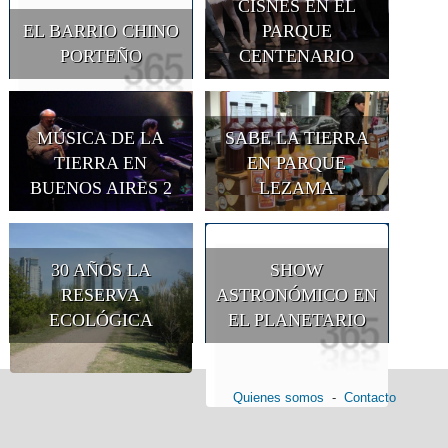
CISNES EN EL
EL BARRIO CHINO
PARQUE
PORTEÑO
CENTENARIO
MÚSICA DE LA
SABE LA TIERRA
TIERRA EN
EN PARQUE
BUENOS AIRES 2
LEZAMA
30 AÑOS LA
SHOW
RESERVA
ASTRONÓMICO EN
ECOLÓGICA
EL PLANETARIO
Quienes somos
-
Contacto