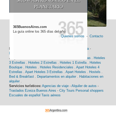
SHOW ASTRONÓMICO EN EL
PLANETARIO
365BuenosAires.com
La guía online los 365 días del año
Quienes somos
-
Contacto
Información general:
Información turística
-
Historia
-
Distancias
-
Mapa de Buenos Aires
-
Barrios
Alojamiento:
Hoteles 5 Estrellas
.
Hoteles 4 Estrellas
.
Hoteles
3 Estrellas
.
Hoteles 2 Estrellas
.
Hoteles 1 Estrella
.
Hoteles
Boutique
.
Hoteles
.
Hoteles Residenciales
.
Apart Hoteles 4
Estrellas
.
Apart Hoteles 3 Estrellas
.
Apart Hoteles
.
Hostels
.
Bed & Breakfast
.
Departamentos en alquiler
.
Habitaciones en
alquiler
.
Servicios turísticos:
Agencias de viaje
-
Alquiler de autos
-
Traslados Ezeiza Buenos Aires
-
City Tours
Personal shoppers
Escuales de español
Taxis aéreos