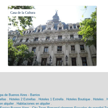
Casa de la Cultura
pa de Buenos Aires
-
Barrios
ellas
.
Hoteles 2 Estrellas
.
Hoteles 1 Estrella
.
Hoteles Boutique
.
Hoteles
.
n alquiler
.
Habitaciones en alquiler
.
 Ezeiza Buenos Aires
-
City Tours
Personal shoppers
Escuales de español
Ta