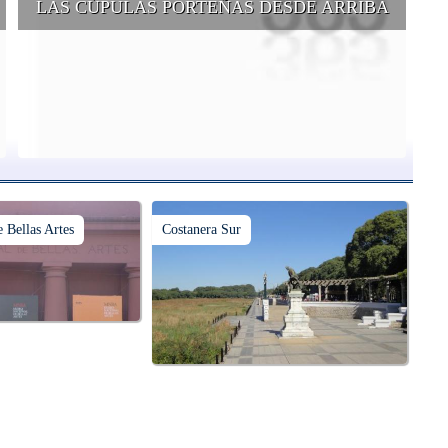
LAS CÚPULAS PORTEÑAS DESDE ARRIBA
e
Conocer las cúpulas porteñas desde arriba es una experiencia que
suma adeptos y cantidad de turistas en el transcurso del tiempo.
 Bellas Artes
Costanera Sur