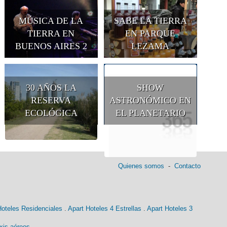
MÚSICA DE LA
SABE LA TIERRA
TIERRA EN
EN PARQUE
BUENOS AIRES 2
LEZAMA
30 AÑOS LA
SHOW
RESERVA
ASTRONÓMICO EN
ECOLÓGICA
EL PLANETARIO
Quienes somos
-
Contacto
Hoteles Residenciales
.
Apart Hoteles 4 Estrellas
.
Apart Hoteles 3
xis aéreos