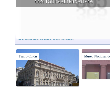
CON TOURS ALTERNATIVOS
Buenos Aires se puede recorrer y descubrir desde otros puntos d
vista, tanto sea a pie, en bici, en barcos, botes, y tantas otras
alternativas.
LUGARES PARA CONOCER
Teatro Colón
Museo Nacional de