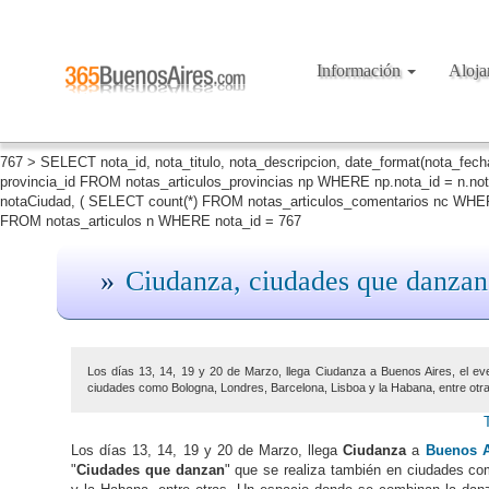
Información
Aloj
767 > SELECT nota_id, nota_titulo, nota_descripcion, date_format(nota_fec
provincia_id FROM notas_articulos_provincias np WHERE np.nota_id = n.no
notaCiudad, ( SELECT count(*) FROM notas_articulos_comentarios nc WHERE
FROM notas_articulos n WHERE nota_id = 767
Ciudanza, ciudades que danzan
Los días 13, 14, 19 y 20 de Marzo, llega Ciudanza a Buenos Aires, el ev
ciudades como Bologna, Londres, Barcelona, Lisboa y la Habana, entre otra
Los días 13, 14, 19 y 20 de Marzo, llega
Ciudanza
a
Buenos A
"
Ciudades que danzan
" que se realiza también en ciudades co