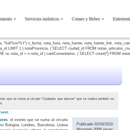
amiento
Servicios turísticos
Comer y Beber
Entreten
ha, '%d/%m/%Y') n_fecha, nota_hora, nota_fuente, nota_fuente_link, nota_ca
ta_id LIMIT 1 ) notaProvincia, ( SELECT ciudad_id FROM notas_articulos_c
 nc.nota_id = n.nota_id ) cantComentarios, ( SELECT count(*) FROM notas
ento que se suma al circuito "Ciudades que danzan" que se realiza también en
s.
Tweet
ires
, el evento que se suma al circuito
Publicado 02/03/2010
mo Bologna, Londres, Barcelona, Lisboa
Mostrado 2008 veces.