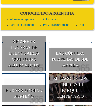
CONOCIENDO ARGENTINA
Información general
Actividades
Parques nacionales
Provincias argentinas
Polo
RECORRER
LUGARES DE
BUENOS AIRES
LAS CÚPULAS
CON TOURS
PORTEÑAS DESDE
ALTERNATIVOS
ARRIBA
EL LAGO DE LOS
CISNES EN EL
EL BARRIO CHINO
PARQUE
PORTEÑO
CENTENARIO