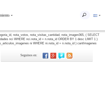
imiento
tegoria_id, nota_votos, nota_visitas_cantidad, nota_imagen365, ( SELECT
iudades nci WHERE nci.nota_id = n.nota_id ORDER BY 1 desc LIMIT 1 )
_articulos_imagenes ni WHERE ni.nota_id = n.nota_id ) cantImagenes
Seguinos en: