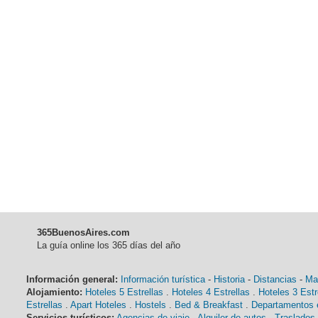
365BuenosAires.com
La guía online los 365 días del año
Información general:
Información turística
-
Historia
-
Distancias
-
Ma
Alojamiento:
Hoteles 5 Estrellas
.
Hoteles 4 Estrellas
.
Hoteles 3 Estr
Estrellas
.
Apart Hoteles
.
Hostels
.
Bed & Breakfast
.
Departamentos e
Servicios turísticos:
Agencias de viaje
-
Alquiler de autos
-
Traslados