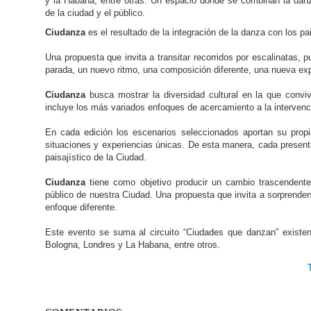
y la Habana, entre otras. Un espacio donde se combinan la danza
de la ciudad y el público.
Ciudanza
es el resultado de la integración de la danza con los pai
Una propuesta que invita a transitar recorridos por escalinatas, 
parada, un nuevo ritmo, una composición diferente, una nueva exp
Ciudanza
busca mostrar la diversidad cultural en la que convi
incluye los más variados enfoques de acercamiento a la intervenc
En cada edición los escenarios seleccionados aportan su propia
situaciones y experiencias únicas. De esta manera, cada presenta
paisajístico de la Ciudad.
Ciudanza
tiene como objetivo producir un cambio trascendente
público de nuestra Ciudad. Una propuesta que invita a sorprenders
enfoque diferente.
Este evento se suma al circuito “Ciudades que danzan” existen
Bologna, Londres y La Habana, entre otros.