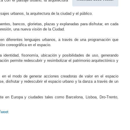
 con el paisaje urbano, la arquitectura
sajes urbanos, la arquitectura de la ciudad y el público.
puentes, bancos, glorietas, plazas y explanadas para disfrutar, en cada
resión, una nueva visión de la Ciudad.
ven diferentes lenguajes urbanos, a través de una programación que
ión coreográfica en el espacio.
 identidad, fisonomía, ubicación y posibilidades de uso, generando
ción permite redescubrir y resimbolizar el patrimonio arquitectónico y
 en el modo de generar acciones creadoras de valor en el espacio
e, disfrutar y redescubrir el espacio urbano y la danza a través de un
te en Europa y ciudades tales como Barcelona, Lisboa, Dro-Trento,
Tweet