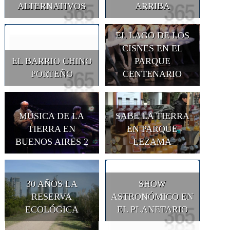
ALTERNATIVOS
ARRIBA
EL LAGO DE LOS
CISNES EN EL
EL BARRIO CHINO
PARQUE
PORTEÑO
CENTENARIO
MÚSICA DE LA
SABE LA TIERRA
TIERRA EN
EN PARQUE
BUENOS AIRES 2
LEZAMA
30 AÑOS LA
SHOW
RESERVA
ASTRONÓMICO EN
ECOLÓGICA
EL PLANETARIO