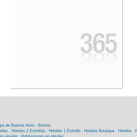
pa de Buenos Aires
-
Barrios
ellas
.
Hoteles 2 Estrellas
.
Hoteles 1 Estrella
.
Hoteles Boutique
.
Hoteles
.
n alquiler
.
Habitaciones en alquiler
.
 Ezeiza Buenos Aires
-
City Tours
Personal shoppers
Escuales de español
Ta
Términos y condiciones de uso
-
Política de privacidad