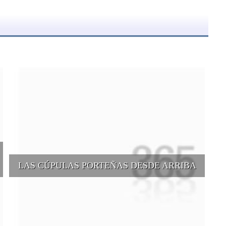
LAS CÚPULAS PORTEÑAS DESDE ARRIBA
e
Conocer las cúpulas porteñas desde arriba es una experiencia que
suma adeptos y cantidad de turistas en el transcurso del tiempo.