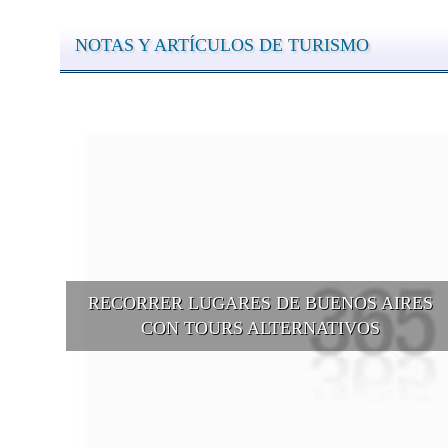
NOTAS Y ARTÍCULOS DE TURISMO
RECORRER LUGARES DE BUENOS AIRES
CON TOURS ALTERNATIVOS
Buenos Aires se puede recorrer y descubrir desde otros puntos d
vista, tanto sea a pie, en bici, en barcos, botes, y tantas otras
alternativas.