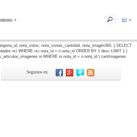
imiento
ategoria_id, nota_votos, nota_visitas_cantidad, nota_imagen365, ( SELECT
iudades nci WHERE nci.nota_id = n.nota_id ORDER BY 1 desc LIMIT 1 )
_articulos_imagenes ni WHERE ni.nota_id = n.nota_id ) cantImagenes
Seguinos en: