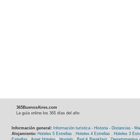
365BuenosAires.com
La guía online los 365 días del año
Información general:
Información turística
-
Historia
-
Distancias
-
Ma
Alojamiento:
Hoteles 5 Estrellas
.
Hoteles 4 Estrellas
.
Hoteles 3 Estr
Estrellas
.
Apart Hoteles
.
Hostels
.
Bed & Breakfast
.
Departamentos e
Servicios turísticos:
Agencias de viaje
-
Alquiler de autos
-
Traslados