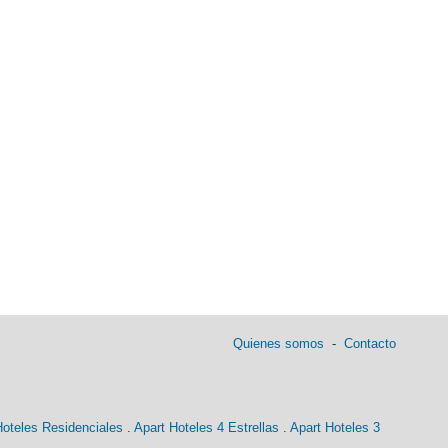
Quienes somos
-
Contacto
Hoteles Residenciales
.
Apart Hoteles 4 Estrellas
.
Apart Hoteles 3
xis aéreos