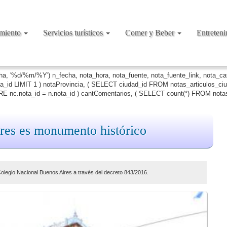
amiento
Servicios turísticos
Comer y Beber
Entreten
cha, '%d/%m/%Y') n_fecha, nota_hora, nota_fuente, nota_fuente_link, nota_c
ta_id LIMIT 1 ) notaProvincia, ( SELECT ciudad_id FROM notas_articulos_c
 nc.nota_id = n.nota_id ) cantComentarios, ( SELECT count(*) FROM notas
res es monumento histórico
olegio Nacional Buenos Aires a través del decreto 843/2016.