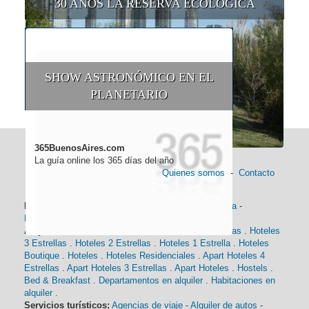
30 AÑOS LA RESERVA ECOLÓGICA
SHOW ASTRONÓMICO EN EL
PLANETARIO
365BuenosAires.com
La guía online los 365 días del año
Quienes somos
-
Contacto
Información general:
Información turística
-
Historia
-
Distancias
-
Mapa de Buenos Aires
-
Barrios
Alojamiento:
Hoteles 5 Estrellas
.
Hoteles 4 Estrellas
.
Hoteles
3 Estrellas
.
Hoteles 2 Estrellas
.
Hoteles 1 Estrella
.
Hoteles
Boutique
.
Hoteles
.
Hoteles Residenciales
.
Apart Hoteles 4
Estrellas
.
Apart Hoteles 3 Estrellas
.
Apart Hoteles
.
Hostels
.
Bed & Breakfast
.
Departamentos en alquiler
.
Habitaciones en
alquiler
.
Servicios turísticos:
Agencias de viaje
-
Alquiler de autos
-