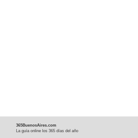
365BuenosAires.com
La guía online los 365 días del año