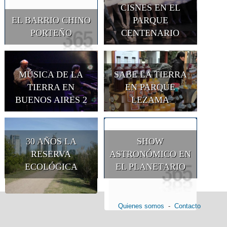
CISNES EN EL
EL BARRIO CHINO
PARQUE
PORTEÑO
CENTENARIO
MÚSICA DE LA
SABE LA TIERRA
TIERRA EN
EN PARQUE
BUENOS AIRES 2
LEZAMA
30 AÑOS LA
SHOW
RESERVA
ASTRONÓMICO EN
ECOLÓGICA
EL PLANETARIO
Quienes somos
-
Contacto