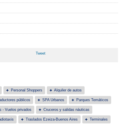
Tweet
Personal Shoppers
Alquiler de autos
aductores públicos
SPA Urbanos
Parques Temáticos
s - Vuelos privados
Cruceros y salidas náuticas
diotaxis
Traslados Ezeiza-Buenos Aires
Terminales