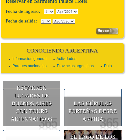
Reservar en Sarmiento Palace Hotel
Fecha de ingreso:
Fecha de salida:
CONOCIENDO ARGENTINA
Información general
Actividades
Parques nacionales
Provincias argentinas
Polo
RECORRER
LUGARES DE
BUENOS AIRES
LAS CÚPULAS
CON TOURS
PORTEÑAS DESDE
ALTERNATIVOS
ARRIBA
EL LAGO DE LOS