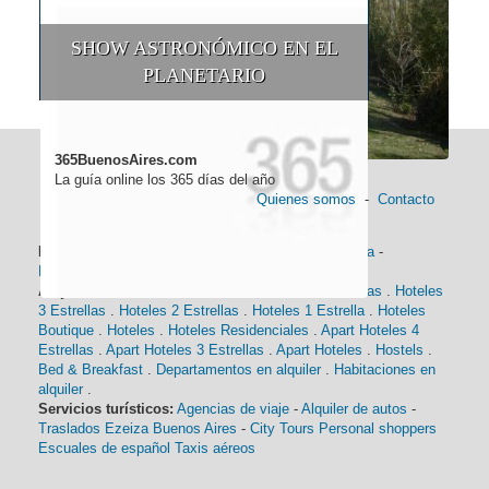
SHOW ASTRONÓMICO EN EL
PLANETARIO
365BuenosAires.com
La guía online los 365 días del año
Quienes somos
-
Contacto
Información general:
Información turística
-
Historia
-
Distancias
-
Mapa de Buenos Aires
-
Barrios
Alojamiento:
Hoteles 5 Estrellas
.
Hoteles 4 Estrellas
.
Hoteles
3 Estrellas
.
Hoteles 2 Estrellas
.
Hoteles 1 Estrella
.
Hoteles
Boutique
.
Hoteles
.
Hoteles Residenciales
.
Apart Hoteles 4
Estrellas
.
Apart Hoteles 3 Estrellas
.
Apart Hoteles
.
Hostels
.
Bed & Breakfast
.
Departamentos en alquiler
.
Habitaciones en
alquiler
.
Servicios turísticos:
Agencias de viaje
-
Alquiler de autos
-
Traslados Ezeiza Buenos Aires
-
City Tours
Personal shoppers
Escuales de español
Taxis aéreos