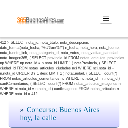
Desplegar
navegación
412 > SELECT nota_id, nota_titulo, nota_descripcion,
date_format(nota_fecha, '%d/%m/%Y') n_fecha, nota_hora, nota_fuente,
nota_fuente_link, nota_categoria_id, nota_votos, nota_visitas_cantidad,
nota_imagen365, ( SELECT provincia_id FROM notas_articulos_provincias
np WHERE np.nota_id = n.nota_id LIMIT 1 ) notaProvincia, ( SELECT
ciudad_id FROM notas_articulos_ciudades nci WHERE nci.nota_id =
n.nota_id ORDER BY 1 desc LIMIT 1 ) notaCiudad, ( SELECT count(*)
FROM notas_articulos_comentarios nc WHERE nc.nota_id = n.nota_id )
cantComentarios, ( SELECT count(*) FROM notas_articulos_imagenes ni
WHERE ni.nota_id = n.nota_id ) cantImagenes FROM notas_articulos n
WHERE nota_id = 412
Concurso: Buenos Aires
hoy, la calle