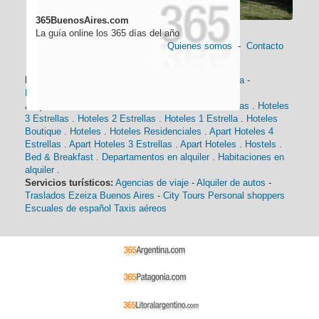
365BuenosAires.com
La guía online los 365 días del año
Quienes somos
-
Contacto
Información general:
Información turística
-
Historia
-
Distancias
-
Mapa de Buenos Aires
-
Barrios
Alojamiento:
Hoteles 5 Estrellas
.
Hoteles 4 Estrellas
.
Hoteles
3 Estrellas
.
Hoteles 2 Estrellas
.
Hoteles 1 Estrella
.
Hoteles
Boutique
.
Hoteles
.
Hoteles Residenciales
.
Apart Hoteles 4
Estrellas
.
Apart Hoteles 3 Estrellas
.
Apart Hoteles
.
Hostels
.
Bed & Breakfast
.
Departamentos en alquiler
.
Habitaciones en
alquiler
.
Servicios turísticos:
Agencias de viaje
-
Alquiler de autos
-
Traslados Ezeiza Buenos Aires
-
City Tours
Personal shoppers
Escuales de español
Taxis aéreos