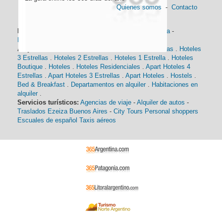
Quienes somos
-
Contacto
Información general:
Información turística
-
Historia
-
Distancias
-
Mapa de Buenos Aires
-
Barrios
Alojamiento:
Hoteles 5 Estrellas
.
Hoteles 4 Estrellas
.
Hoteles
3 Estrellas
.
Hoteles 2 Estrellas
.
Hoteles 1 Estrella
.
Hoteles
Boutique
.
Hoteles
.
Hoteles Residenciales
.
Apart Hoteles 4
Estrellas
.
Apart Hoteles 3 Estrellas
.
Apart Hoteles
.
Hostels
.
Bed & Breakfast
.
Departamentos en alquiler
.
Habitaciones en
alquiler
.
Servicios turísticos:
Agencias de viaje
-
Alquiler de autos
-
Traslados Ezeiza Buenos Aires
-
City Tours
Personal shoppers
Escuales de español
Taxis aéreos