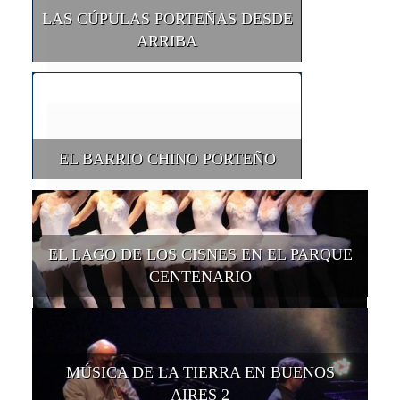
LAS CÚPULAS PORTEÑAS DESDE
ARRIBA
EL BARRIO CHINO PORTEÑO
EL LAGO DE LOS CISNES EN EL PARQUE
CENTENARIO
MÚSICA DE LA TIERRA EN BUENOS
AIRES 2