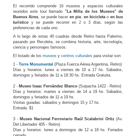
El recorrido comprende 16 museos y espacios culturales
reunidos este tour llamado
"La Milla de los Museos" de
Buenos Aires
, se puede hacer
en pie
,
en bicicleta
o
en bus
turístico
y se puede recorrer en 2 o 3 días, según las
preferencias de cada uno.
A lo largo de estas 40 cuadras desde Retiro hasta Palermo,
pasando por Recoleta, se combina historia, arte, tecnología,
ciencia y personajes famosos.
El listado de los
museos
y
centros culturales
para visitar son:
1 -
Torre Monumental
(Plaza Fuerza Aérea Argentina, Retiro)
Días y horarios: lunes a viernes de 10 a 17 hs. Sábados,
domingos y feriados de 11 a 18:30 hs. Entrada Gratuita.
2 -
Museo Isaac Fernández Blanco
(Suipacha 1422 - Retiro)
Días y horarios: martes a viernes de 14 a 19 hs. Sábados,
domingos y feriados de 11 a 19 hs.
Visitas guiadas: sábados y domingos 15 y 17 hs.
Entrada: $1
3 -
Museo Nacional Ferroviario Raúl Scalabrini Ortiz
(Av.
Del Libertador 405 - Retiro)
Días y horarios: lunes a domingos de 12 a 18 hs. Feriados
cerrado.