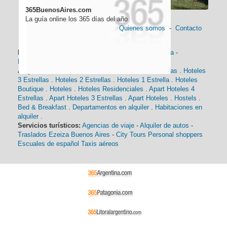
365BuenosAires.com
La guía online los 365 días del año
Quienes somos
-
Contacto
Información general:
Información turística
-
Historia
-
Distancias
-
Mapa de Buenos Aires
-
Barrios
Alojamiento:
Hoteles 5 Estrellas
.
Hoteles 4 Estrellas
.
Hoteles
3 Estrellas
.
Hoteles 2 Estrellas
.
Hoteles 1 Estrella
.
Hoteles
Boutique
.
Hoteles
.
Hoteles Residenciales
.
Apart Hoteles 4
Estrellas
.
Apart Hoteles 3 Estrellas
.
Apart Hoteles
.
Hostels
.
Bed & Breakfast
.
Departamentos en alquiler
.
Habitaciones en
alquiler
.
Servicios turísticos:
Agencias de viaje
-
Alquiler de autos
-
Traslados Ezeiza Buenos Aires
-
City Tours
Personal shoppers
Escuales de español
Taxis aéreos