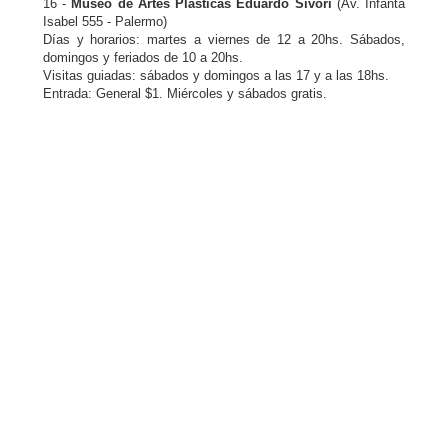
16 -
Museo de Artes Plásticas Eduardo Sívori
(Av. Infanta
Isabel 555 - Palermo)
Días y horarios: martes a viernes de 12 a 20hs. Sábados,
domingos y feriados de 10 a 20hs.
Visitas guiadas: sábados y domingos a las 17 y a las 18hs.
Entrada: General $1. Miércoles y sábados gratis.