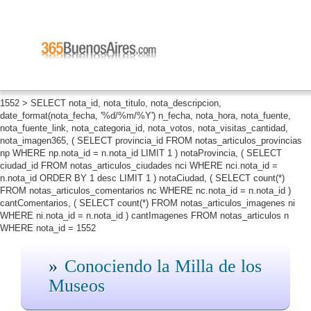
1552 > SELECT nota_id, nota_titulo, nota_descripcion,
date_format(nota_fecha, '%d/%m/%Y') n_fecha, nota_hora, nota_fuente,
nota_fuente_link, nota_categoria_id, nota_votos, nota_visitas_cantidad,
nota_imagen365, ( SELECT provincia_id FROM notas_articulos_provincias
np WHERE np.nota_id = n.nota_id LIMIT 1 ) notaProvincia, ( SELECT
ciudad_id FROM notas_articulos_ciudades nci WHERE nci.nota_id =
n.nota_id ORDER BY 1 desc LIMIT 1 ) notaCiudad, ( SELECT count(*)
FROM notas_articulos_comentarios nc WHERE nc.nota_id = n.nota_id )
cantComentarios, ( SELECT count(*) FROM notas_articulos_imagenes ni
WHERE ni.nota_id = n.nota_id ) cantImagenes FROM notas_articulos n
WHERE nota_id = 1552
Conociendo la Milla de los
Museos