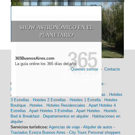
SHOW ASTRONÓMICO EN EL
PLANETARIO
365BuenosAires.com
La guía online los 365 días del año
Quienes somos
-
Contacto
Información general:
Información turística
-
Historia
-
Distancias
-
Mapa de Buenos Aires
-
Barrios
Alojamiento:
Hoteles 5 Estrellas
.
Hoteles 4 Estrellas
.
Hoteles
3 Estrellas
.
Hoteles 2 Estrellas
.
Hoteles 1 Estrella
.
Hoteles
Boutique
.
Hoteles
.
Hoteles Residenciales
.
Apart Hoteles 4
Estrellas
.
Apart Hoteles 3 Estrellas
.
Apart Hoteles
.
Hostels
.
Bed & Breakfast
.
Departamentos en alquiler
.
Habitaciones en
alquiler
.
Servicios turísticos:
Agencias de viaje
-
Alquiler de autos
-
Traslados Ezeiza Buenos Aires
-
City Tours
Personal shoppers