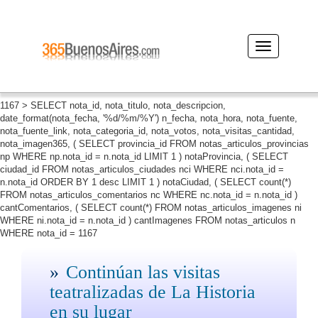
Desplegar
navegación
1167 > SELECT nota_id, nota_titulo, nota_descripcion,
date_format(nota_fecha, '%d/%m/%Y') n_fecha, nota_hora, nota_fuente,
nota_fuente_link, nota_categoria_id, nota_votos, nota_visitas_cantidad,
nota_imagen365, ( SELECT provincia_id FROM notas_articulos_provincias
np WHERE np.nota_id = n.nota_id LIMIT 1 ) notaProvincia, ( SELECT
ciudad_id FROM notas_articulos_ciudades nci WHERE nci.nota_id =
n.nota_id ORDER BY 1 desc LIMIT 1 ) notaCiudad, ( SELECT count(*)
FROM notas_articulos_comentarios nc WHERE nc.nota_id = n.nota_id )
cantComentarios, ( SELECT count(*) FROM notas_articulos_imagenes ni
WHERE ni.nota_id = n.nota_id ) cantImagenes FROM notas_articulos n
WHERE nota_id = 1167
Continúan las visitas
teatralizadas de La Historia
en su lugar