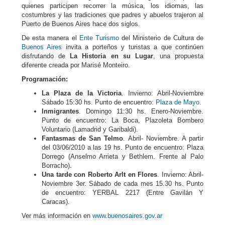
quienes participen recorrer la música, los idiomas, las
costumbres y las tradiciones que padres y abuelos trajeron al
Puerto de Buenos Aires hace dos siglos.
De esta manera el
Ente Turismo
del Ministerio de Cultura de
Buenos Aires
invita a porteños y turistas a que continúen
disfrutando de
La Historia en su Lugar
, una propuesta
diferente creada por Marisé Monteiro.
Programación:
La Plaza de la Victoria
. Invierno: Abril-Noviembre
Sábado 15:30 hs. Punto de encuentro:
Plaza de Mayo
.
Inmigrantes
. Domingo 11:30 hs. Enero-Noviembre.
Punto de encuentro: La Boca, Plazoleta Bombero
Voluntario (Lamadrid y Garibaldi).
Fantasmas de San Telmo
. Abril- Noviembre. A partir
del 03/06/2010 a las 19 hs. Punto de encuentro: Plaza
Dorrego (Anselmo Arrieta y Bethlem. Frente al Palo
Borracho).
Una tarde con Roberto Arlt en Flores
. Invierno: Abril-
Noviembre 3er. Sábado de cada mes 15.30 hs. Punto
de encuentro: YERBAL 2217 (Entre Gavilán Y
Caracas).
Ver más información en
www.buenosaires.gov.ar