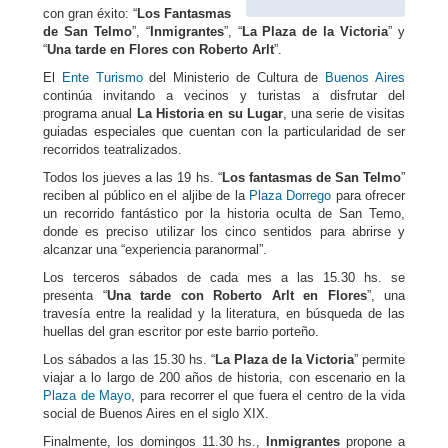
con gran éxito: “
Los Fantasmas
de San Telmo
”, “
Inmigrantes
”, “
La Plaza de la Victoria
” y
“
Una tarde en Flores con Roberto Arlt
”.
El
Ente Turismo
del Ministerio de Cultura de
Buenos Aires
continúa invitando a vecinos y turistas a disfrutar del
programa anual
La Historia en su Lugar
, una serie de visitas
guiadas especiales que cuentan con la particularidad de ser
recorridos teatralizados.
Todos los jueves a las 19 hs. “
Los fantasmas de San Telmo
”
reciben al público en el aljibe de la
Plaza Dorrego
para ofrecer
un recorrido fantástico por la historia oculta de San Temo,
donde es preciso utilizar los cinco sentidos para abrirse y
alcanzar una “experiencia paranormal”.
Los terceros sábados de cada mes a las 15.30 hs. se
presenta “
Una tarde con Roberto Arlt en Flores
”, una
travesía entre la realidad y la literatura, en búsqueda de las
huellas del gran escritor por este barrio porteño.
Los sábados a las 15.30 hs. “
La Plaza de la Victoria
” permite
viajar a lo largo de 200 años de historia, con escenario en la
Plaza de Mayo
, para recorrer el que fuera el centro de la vida
social de Buenos Aires en el siglo XIX.
Finalmente, los domingos 11.30 hs.,
Inmigrantes
propone a