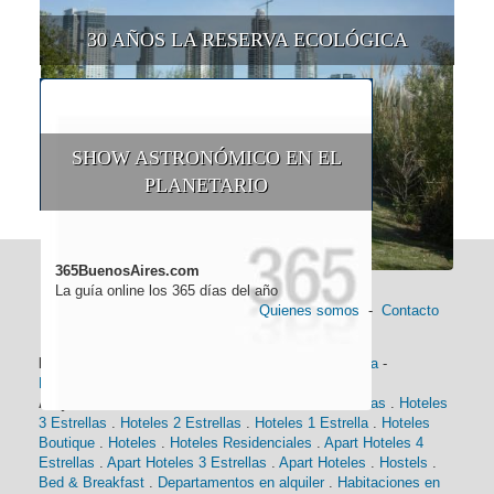
30 AÑOS LA RESERVA ECOLÓGICA
SHOW ASTRONÓMICO EN EL
PLANETARIO
365BuenosAires.com
La guía online los 365 días del año
Quienes somos
-
Contacto
Información general:
Información turística
-
Historia
-
Distancias
-
Mapa de Buenos Aires
-
Barrios
Alojamiento:
Hoteles 5 Estrellas
.
Hoteles 4 Estrellas
.
Hoteles
3 Estrellas
.
Hoteles 2 Estrellas
.
Hoteles 1 Estrella
.
Hoteles
Boutique
.
Hoteles
.
Hoteles Residenciales
.
Apart Hoteles 4
Estrellas
.
Apart Hoteles 3 Estrellas
.
Apart Hoteles
.
Hostels
.
Bed & Breakfast
.
Departamentos en alquiler
.
Habitaciones en