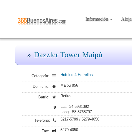
Información
Aloj
Dazzler Tower Maipú
Hoteles 4 Estrellas
Categoría:
Maipú 856
Domicilio:
Retiro
Barrio:
Lat: -34.5981392
Long: -58.3768797
5217-5799 / 5279-4050
Teléfono:
5279-4050
Fax: