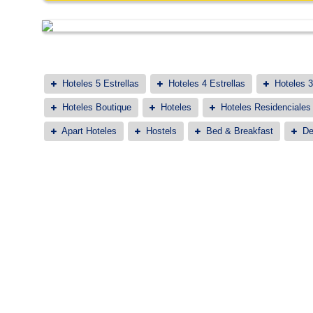
Hoteles 5 Estrellas
Hoteles 4 Estrellas
Hoteles 3
Hoteles Boutique
Hoteles
Hoteles Residenciales
Apart Hoteles
Hostels
Bed & Breakfast
De