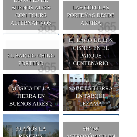
LUGARES DE
BUENOS AIRES
LAS CÚPULAS
CON TOURS
PORTEÑAS DESDE
ALTERNATIVOS
ARRIBA
EL LAGO DE LOS
CISNES EN EL
EL BARRIO CHINO
PARQUE
PORTEÑO
CENTENARIO
MÚSICA DE LA
SABE LA TIERRA
TIERRA EN
EN PARQUE
BUENOS AIRES 2
LEZAMA
30 AÑOS LA
SHOW
RESERVA
ASTRONÓMICO EN