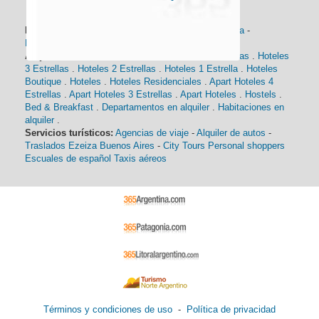
Información general:
Información turística
-
Historia
-
Distancias
-
Mapa de Buenos Aires
-
Barrios
Alojamiento:
Hoteles 5 Estrellas
.
Hoteles 4 Estrellas
.
Hoteles
3 Estrellas
.
Hoteles 2 Estrellas
.
Hoteles 1 Estrella
.
Hoteles
Boutique
.
Hoteles
.
Hoteles Residenciales
.
Apart Hoteles 4
Estrellas
.
Apart Hoteles 3 Estrellas
.
Apart Hoteles
.
Hostels
.
Bed & Breakfast
.
Departamentos en alquiler
.
Habitaciones en
alquiler
.
Servicios turísticos:
Agencias de viaje
-
Alquiler de autos
-
Traslados Ezeiza Buenos Aires
-
City Tours
Personal shoppers
Escuales de español
Taxis aéreos
Términos y condiciones de uso
-
Política de privacidad