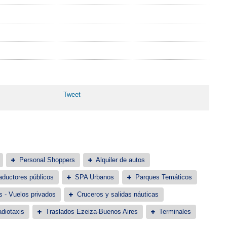
Tweet
Personal Shoppers
Alquiler de autos
aductores públicos
SPA Urbanos
Parques Temáticos
s - Vuelos privados
Cruceros y salidas náuticas
diotaxis
Traslados Ezeiza-Buenos Aires
Terminales