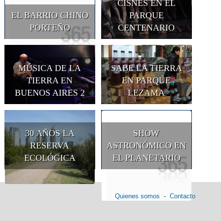
CISNES EN EL
EL BARRIO CHINO
PARQUE
PORTEÑO
CENTENARIO
MÚSICA DE LA
SABE LA TIERRA
TIERRA EN
EN PARQUE
BUENOS AIRES 2
LEZAMA
30 AÑOS LA
SHOW
RESERVA
ASTRONÓMICO EN
ECOLÓGICA
EL PLANETARIO
Quienes somos
-
Contacto