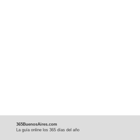
365BuenosAires.com
La guía online los 365 días del año