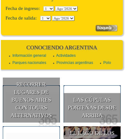
Fecha de ingreso:
Fecha de salida:
CONOCIENDO ARGENTINA
Información general
Actividades
Parques nacionales
Provincias argentinas
Polo
RECORRER
LUGARES DE
BUENOS AIRES
LAS CÚPULAS
CON TOURS
PORTEÑAS DESDE
ALTERNATIVOS
ARRIBA
EL LAGO DE LOS